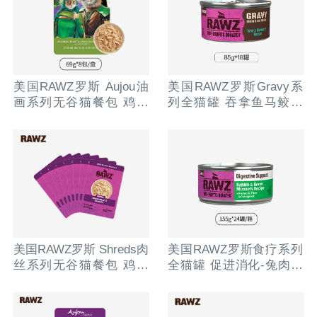
美国RAWZ罗斯 Aujou油
美国RAWZ罗斯Gravy系
画系列无谷猫餐包 鸡胸
列全猫罐 吞拿鱼马鲛鱼
鸡肝配方69g*8包 整盒装
配方85g*1罐
美国RAWZ罗斯 Shreds肉
美国RAWZ罗斯食疗系列
丝系列无谷猫餐包 鸡胸
全猫罐 促进消化-兔肉青
蛋黄配方69g*8包 整盒装
口贝配方155g*2罐