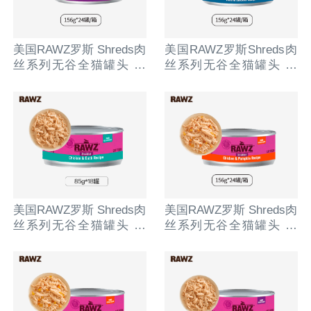
美国RAWZ罗斯 Shreds肉
美国RAWZ罗斯Shreds肉
丝系列无谷全猫罐头 鸡
丝系列无谷全猫罐头 鸡
丝鸡肝配方155g*24罐整
胸吞拿鱼配方155g*1罐
箱装
美国RAWZ罗斯 Shreds肉
美国RAWZ罗斯 Shreds肉
丝系列无谷全猫罐头 鸡
丝系列无谷全猫罐头 鸡
胸鸭肉配方85g*18罐 整
胸南瓜配方155g*1罐
箱装