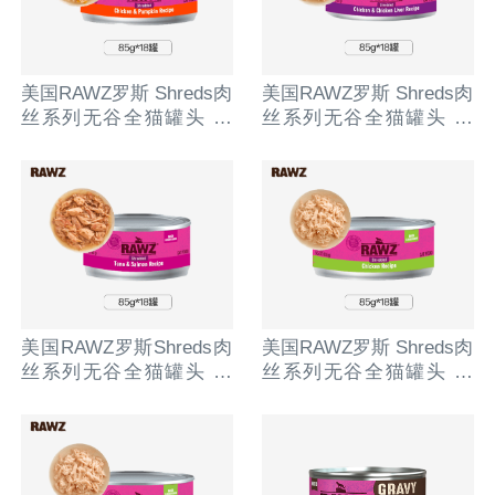
美国RAWZ罗斯 Shreds肉
美国RAWZ罗斯 Shreds肉
丝系列无谷全猫罐头 鸡
丝系列无谷全猫罐头 鸡
胸南瓜配方85g*18罐 整
丝鸡肝配方85g*1罐
箱装
美国RAWZ罗斯Shreds肉
美国RAWZ罗斯 Shreds肉
丝系列无谷全猫罐头 吞
丝系列无谷全猫罐头 鸡
拿鱼三文鱼配方85g*1罐
丝配方85g*18罐 整箱装