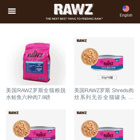
English
美国RAWZ罗斯全猫粮脱
美国RAWZ罗斯 Shreds肉
水鲑鱼六种肉7.8磅
丝系列无谷全猫罐头 鸡
胸吞拿鱼配方85g*18罐整
箱装