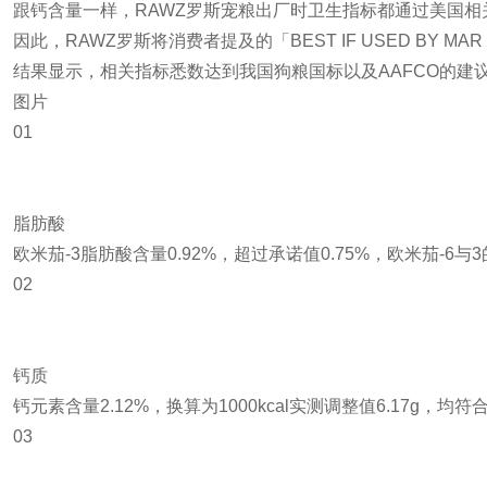
跟钙含量一样，RAWZ罗斯宠粮出厂时卫生指标都通过美国
因此，RAWZ罗斯将消费者提及的「BEST IF USED BY 
结果显示，相关指标悉数达到我国狗粮国标以及AAFCO的建
图片
01
脂肪酸
欧米茄-3脂肪酸含量0.92%，超过承诺值0.75%，欧米茄-6与3的
02
钙质
钙元素含量2.12%，换算为1000kcal实测调整值6.17g，均符合
03