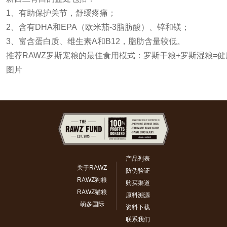
1、有助保护关节，舒缓疼痛；
2、含有DHA和EPA（欧米茄-3脂肪酸）、锌和镁；
3、富含蛋白质、维生素A和B12，脂肪含量较低。
推荐RAWZ罗斯宠粮的最佳食用模式：罗斯干粮+罗斯湿粮=
图片
产品列表
关于RAWZ
防伪验证
RAWZ狗粮
购买渠道
RAWZ猫粮
原料溯源
萌多国际
资料下载
联系我们